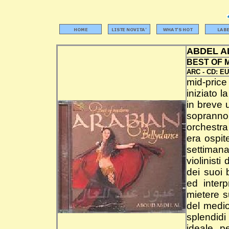
ABDEL A
BEST OF 
ARC -
CD:
EU
mid-pric
iniziato 
in breve 
sopranno
orchestra
era ospit
settiman
violinisti
dei suoi b
ed inter
mietere s
del medio
splendidi
ideale p