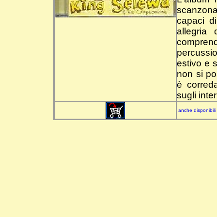
scanzonati
capaci di
allegria
compren
percussi
estivo e 
non si po
è correda
sugli inte
anche disponibili