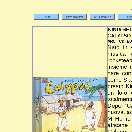
KING SE
CALYPSO 
ARC -
CD:
EU
Nato in 
musica a
rockstead
insieme a
dare conc
come Skata
presto Ki
un loro 
totalment
Dopo "Ca
nuova, ac
Mi Home", 
africane
L'album 