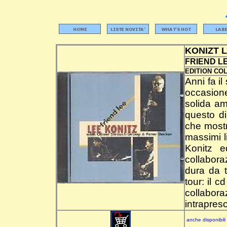
KONIZT 
FRIEND L
EDITION CO
Anni fa i
occasione
solida am
questo di
che mostr
massimi l
Konitz e
collabora
dura da 
tour: il 
collabora
intrapres
anche disponibili