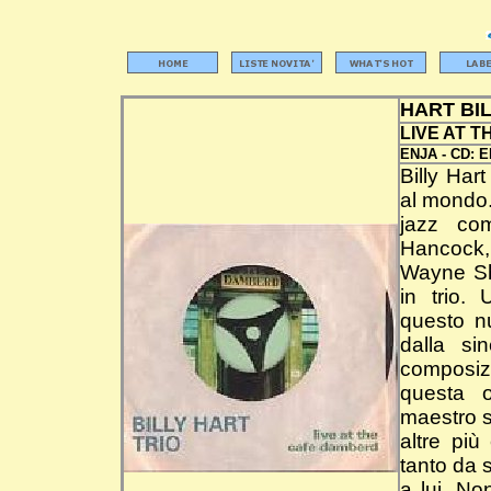
HART BI
LIVE AT 
ENJA -
CD:
E
Billy Hart
al mondo.
jazz co
Hancock,
Wayne Sho
in trio.
questo n
dalla si
composizi
questa o
maestro s
altre pi
tanto da 
a lui. No