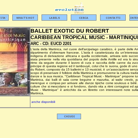
BALLET EXOTIC DU ROBERT
CARIBBEAN TROPICAL MUSIC - MARTINIQU
ARC -
CD:
EUCD 2201
L'isola della Martinica, nel cuore dell'arcipelago caraibico, è parte delle 
dipartimento d'oltremare francese. L'isola è caratterizzata da un'interess
indigena di derivazione africana e quella occidentale, arrivata solo suc
stata presente nella vita quotidiana del popolo delle Antille ed era lo str
ritmo da seguire durante il lavoro di cura e raccolta delle canne da zuc
principe di questa regione ed il tambouyé, colui che lo suona, gode di uno st
du Robert, composto da 15 ballerini e 13 musicisti, è un'associazione senza 
scopo di preservare il folklore della Martinica e promuoverne la cultura tra
danze e la sua musica. "Caribbean Tropical Music - Martinique" propone tutti 
Martinica, dai balli di sala come beguine e mazurka, al waltz creolo, pa
merengue e compas per arrivare alle danze tipiche come soukous e bélé.
culture che si mescolano e si fondono, dando vita a ritmi contagiosi ed a
Music - Martinique" è arricchito da un libretto con interessanti note sulla
Martinica.
anche disponibili