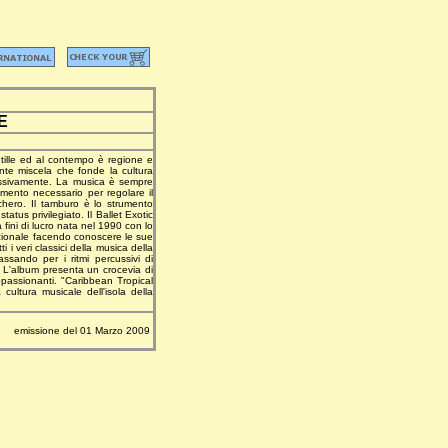
E
Antille ed al contempo è regione e
ante miscela che fonde la cultura
cessivamente. La musica è sempre
umento necessario per regolare il
chero. Il tamburo è lo strumento
atus privilegiato. Il Ballet Exotic
fini di lucro nata nel 1990 con lo
dizionale facendo conoscere le sue
i veri classici della musica della
ssando per i ritmi percussivi di
 L'album presenta un crocevia di
ppassionanti. "Caribbean Tropical
 cultura musicale dell'isola della
emissione del 01 Marzo 2009