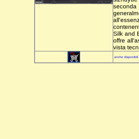
seconda 
generalm
all'essen
contenent
Silk and
offre all'
vista tecn
anche disponibili