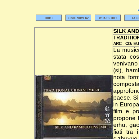
SILK AN
TRADITIO
ARC -
CD:
EU
La musica
stata cos
venivano 
(si), ba
nota for
compos
approfond
paese. Si
in Europa
film e pr
propone l
erhu, gao
fiati tra
sizhuyue