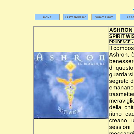
ASHRON
SPIRIT W
PRUDENCE 
Il compos
Ashron, è
benesser
di questo
guardars
segreto d
emanano v
trasmette
meravigli
della chi
ritmo ca
creano 
sessioni
messaggio