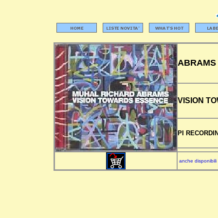
ABRAMS 
VISION T
PI RECORDI
anche disponibili