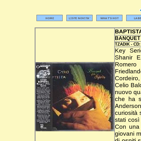
BAPTIST
BANQUET 
TZADIK -
CD
Key Serie
Shanir E
Romero 
Friedlan
Cordeiro
Celio Bal
nuovo qua
che ha s
Anderson
curiosità 
stati così
Con una 
giovani m
di ospiti