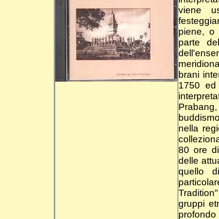
viene u
festeggia
piene, o 
parte de
dell'ens
meridiona
brani int
1750 ed 
interpret
Prabang,
buddismo 
nella reg
colleziona
80 ore d
delle att
quello d
particola
Tradition
gruppi et
profondo 