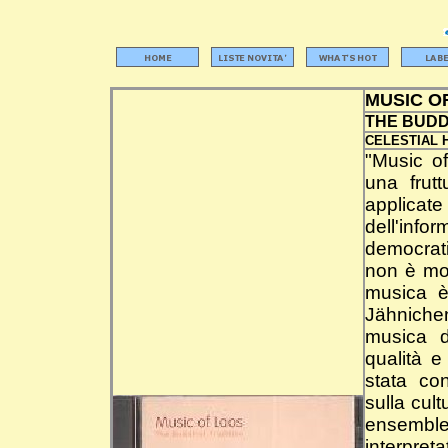
MUSIC O
THE BUDD
CELESTIAL 
"Music of
una frutt
applica
dell'info
democrati
non è mol
musica è
Jähnichen
musica di
qualità e
stata co
sulla cul
ensemble 
interpret