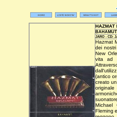
HAZMAT 
BAHAMUT
JARO -
CD:
J
Hazmat Mo
dei nostr
New Orle
vita ad 
Attraver
dall'utili
(antico o
creato un
original
armonic
suonator
Michael
Fleming e
reggono 