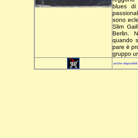
blues d
passional
sono ecle
Slim Gai
Berlin. 
quando si
pare è pr
gruppo un
anche disponibili