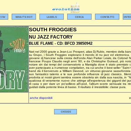
SOUTH FROGGIES
NU JAZZ FACTORY
BLUE FLAME -
CD:
BFCD 39850942
Nati nel 2000 grazie a Jean-Luc Prosperi, alias Dj Rubio, membro della ba
su Grupo, i South Froggies esplorano il mondo di nu jazz ed elettronica
giovane dj francese sulla cresta dell'onda Alan Parker Lewis, da Colonel Ni
francese Poupa Claudio negli anni '80, e da Christophe Guiraud, più noto
notare sin dai tempi del conservatorio a Marsiglia dove è stato premiato 
aver partecipato a numerose compilation, tra cui anche il best seller "Saint
band dà il benvenuto a William Davood, un virtuoso giovane sassofonista 
suo fantastico talento e le sue profonde influenze di jazz classico. Ment
prodotta ai nostri giorni sembra essere obsoleta sin dalla sua nascita, in 
qualcosa di veramente nuovo che attinge all'esperienza dei giganti del jazz
di casa o per dare un po'sollievo all'i-pod, l'album scorre sensuale tra r
guidati dalla potente linea di basso. Il risultato è irresistibile: classe pura.
anche disponibili
e