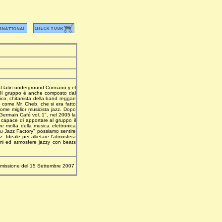
nd latin-underground Cormano y el
. Il gruppo è anche composto dal
co, chitarrista della band reggae
 come Mr. Cheb, che si era fatto
come miglior musicista jazz. Dopo
 Germain Café vol. 1", nel 2005 la
capace di apportare al gruppo il
re molta della musica elettronica
"Nu Jazz Factory" possiamo sentire
. Ideale per allietare l'atmosfera
itmi ed atmosfere jazzy con beats
missione del 15 Settembre 2007