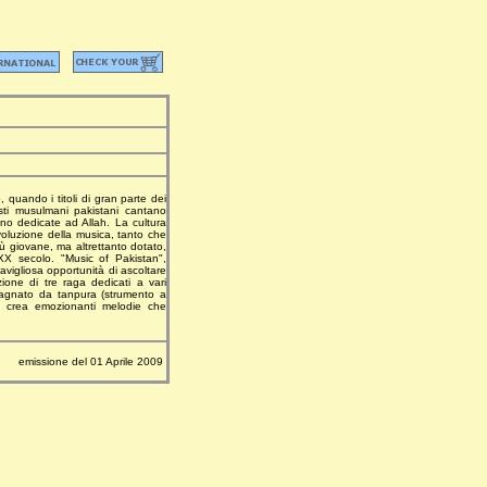
 quando i titoli di gran parte dei
isti musulmani pakistani cantano
ono dedicate ad Allah. La cultura
evoluzione della musica, tanto che
ù giovane, ma altrettanto dotato,
 XX secolo. "Music of Pakistan",
ravigliosa opportunità di ascoltare
ione di tre raga dedicati a vari
mpagnato da tanpura (strumento a
ta crea emozionanti melodie che
emissione del 01 Aprile 2009