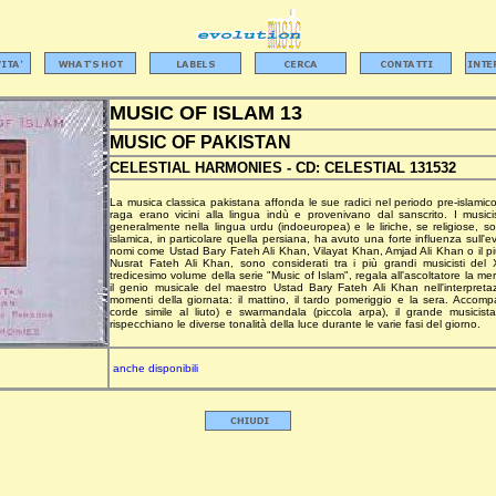
MUSIC OF ISLAM 13
MUSIC OF PAKISTAN
CELESTIAL HARMONIES -
CD:
CELESTIAL 131532
La musica classica pakistana affonda le sue radici nel periodo pre-islamico,
raga erano vicini alla lingua indù e provenivano dal sanscrito. I music
generalmente nella lingua urdu (indoeuropea) e le liriche, se religiose, s
islamica, in particolare quella persiana, ha avuto una forte influenza sull'
nomi come Ustad Bary Fateh Ali Khan, Vilayat Khan, Amjad Ali Khan o il pi
Nusrat Fateh Ali Khan, sono considerati tra i più grandi musicisti del
tredicesimo volume della serie "Music of Islam", regala all'ascoltatore la me
il genio musicale del maestro Ustad Bary Fateh Ali Khan nell'interpretaz
momenti della giornata: il mattino, il tardo pomeriggio e la sera. Acco
corde simile al liuto) e swarmandala (piccola arpa), il grande musicis
rispecchiano le diverse tonalità della luce durante le varie fasi del giorno.
anche disponibili