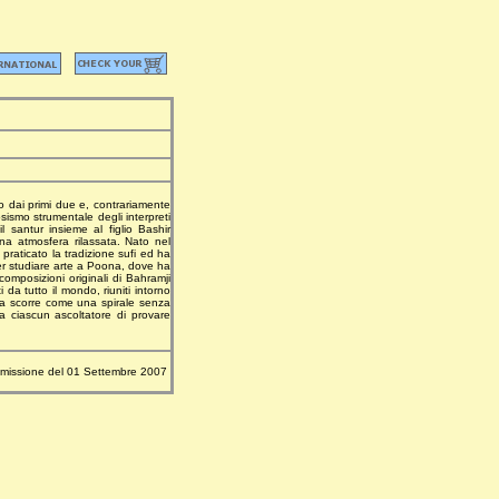
o dai primi due e, contrariamente
osismo strumentale degli interpreti
l santur insieme al figlio Bashir
na atmosfera rilassata. Nato nel
raticato la tradizione sufi ed ha
 per studiare arte a Poona, dove ha
omposizioni originali di Bahramji
i da tutto il mondo, riuniti intorno
ica scorre come una spirale senza
 a ciascun ascoltatore di provare
missione del 01 Settembre 2007