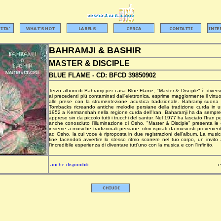
BAHRAMJI & BASHIR
MASTER & DISCIPLE
BLUE FLAME -
CD:
BFCD 39850902
Terzo album di Bahramji per casa Blue Flame, "Master & Disciple" è divers
ai precedenti più contaminati dall'elettronica, esprime maggiormente il virtu
alle prese con la strumentezione acustica tradizionale. Bahramji suona i
Tombacks ricreando antiche melodie persiane della tradizione curda in u
1952 a Kermanshah nella regione curda dell'Iran, Baharamji ha da sempre p
appreso sin da piccolo tutti i trucchi del santur. Nel 1977 ha lasciato l'Iran
anche conosciuto l'illuminazione di Osho. "Master & Disciple" presenta le c
insieme a musiche tradizionali persiane: ritmi ispirati da musicisti provenient
ad Osho, la cui voce è riproposta in due registrazioni dell'album. La mus
fine facendoti avvertire lo stesso ritmo scorrere nel tuo corpo, un invito
l'incredibile esperienza di diventare tutt'uno con la musica e con l'infinito.
anche disponibili
e