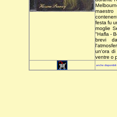
Melbourn
maestro 
contenente
festa fu 
moglie S
"Hafla - 
brevi d
l'atmosfe
un'ora d
ventre o 
anche disponibili