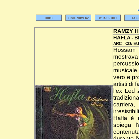
RAMZY 
HAFLA - 
ARC -
CD:
EU
Hossam R
mostrav
percussio
musicale
vero e pr
artisti d
l'ex Led
tradizio
carriera,
irresistib
Hafla è 
spiega l
contenut
durante l