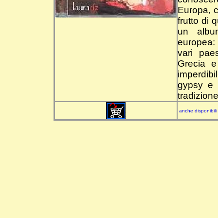
Europa, c
frutto di 
un albu
europea: 
vari pae
Grecia 
imperdibi
gypsy e 
tradizione
anche disponibili