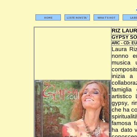
RIZ LAU
GYPSY S
ARC -
CD:
EU
Laura Riz
nonno er
musica 
composito
inizia a
collabora
famiglia
artistico
gypsy, ri
che ha co
spirituali
famosa fa
ha dato v
conoscere