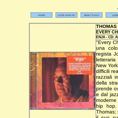
THOMAS 
EVERY CH
ENJA -
CD:
A
"Every Ch
una colo
regista J
letterari
New York 
difficili 
razziali i
della st
prende ov
e dal jaz
moderne l
hip hop.
Thomas; u
il suo s