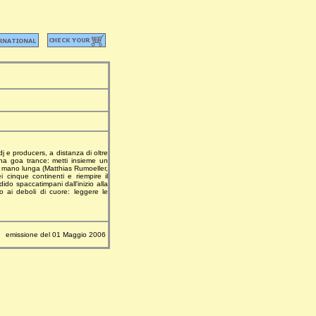
j e producers, a distanza di oltre
cena goa trance: metti insieme un
la mano lunga (Matthias Rumoeller,
 cinque continenti e riempire il
ido spaccatimpani dall'inizio alla
o ai deboli di cuore: leggere le
emissione del 01 Maggio 2006