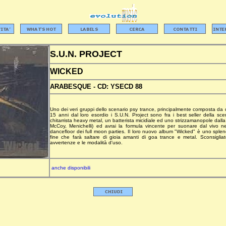
S.U.N. PROJECT
WICKED
ARABESQUE -
CD:
YSECD 88
Uno dei veri gruppi dello scenario psy trance, principalmente composta da d
15 anni dal loro esordio i S.U.N. Project sono fra i best seller della s
chitarrista heavy metal, un batterista micidiale ed uno strizzamanopole dal
McCoy, Menichelli) ed avrai la formula vincente per suonare dal vivo nei
dancefloor dei full moon parties. Il loro nuovo album "Wicked" è uno splend
fine che farà saltare di gioia amanti di goa trance e metal. Sconsigliat
avvertenze e le modalità d'uso.
anche disponibili