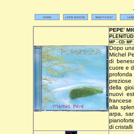
PEPE' M
PLENITUD
MP -
CD:
MP 
Dopo una 
Michel Pe
di beness
cuore e d
profonda
preziose 
della gio
nuovi est
francese 
alla sple
arpa, san
pianoforte
di cristal