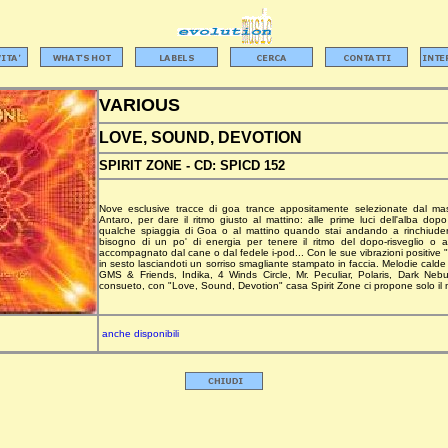
VARIOUS
LOVE, SOUND, DEVOTION
SPIRIT ZONE -
CD:
SPICD 152
Nove esclusive tracce di goa trance appositamente selezionate dal mas
Antaro, per dare il ritmo giusto al mattino: alle prime luci dell'alba do
qualche spiaggia di Goa o al mattino quando stai andando a rinchiudert
bisogno di un po' di energia per tenere il ritmo del dopo-risveglio o 
accompagnato dal cane o dal fedele i-pod... Con le sue vibrazioni positive 
in sesto lasciandoti un sorriso smagliante stampato in faccia. Melodie cald
GMS & Friends, Indika, 4 Winds Circle, Mr. Peculiar, Polaris, Dark Nebu
consueto, con "Love, Sound, Devotion" casa Spirit Zone ci propone solo il m
anche disponibili