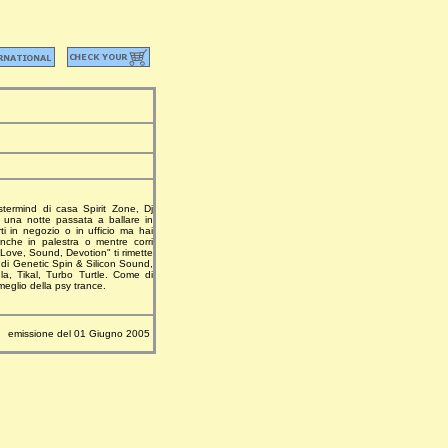
termind di casa Spirit Zone, Dj
po una notte passata a ballare in
i in negozio o in ufficio ma hai
anche in palestra o mentre corri
"Love, Sound, Devotion" ti rimette
e di Genetic Spin & Silicon Sound,
la, Tikal, Turbo Turtle. Come di
eglio della psy trance.
emissione del 01 Giugno 2005