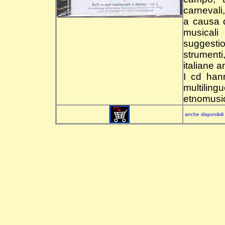
carnevali,
a causa d
musical
suggestio
strumenti
italiane 
I cd han
multiling
etnomusic
anche disponibili