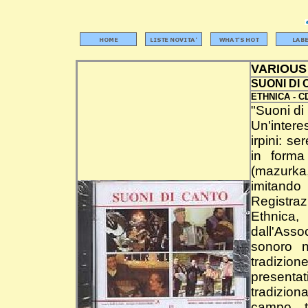
VARIOUS
SUONI DI
ETHNICA -
C
"Suoni di 
Un'intere
irpini: se
in forma
(mazurka, 
imitand
Registraz
Ethnic
dall'Ass
sonoro n
tradizio
presentat
tradizion
campo, t