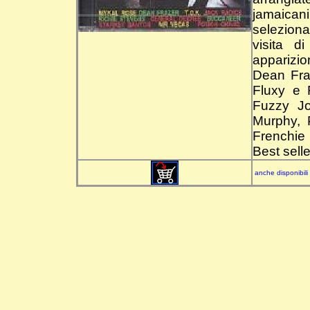
jamaicani
selezion
visita 
apparizi
Dean Fra
Fluxy e 
Fuzzy Jo
Murphy, 
Frenchie
Best selle
anche disponibili