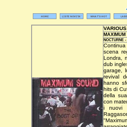
VARIOUS
MAXIMUM 
NOCTURNE 
Continua 
scena re
Londra, m
dub ingle
garage, 
revival 
hanno sf
hits di C
della su
con mater
i nuovi 
Raggaso
"Maximu
arrangiate