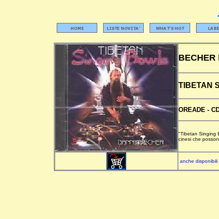
BECHER
TIBETAN 
OREADE -
C
"Tibetan Singing 
cinesi che possono
anche disponibili