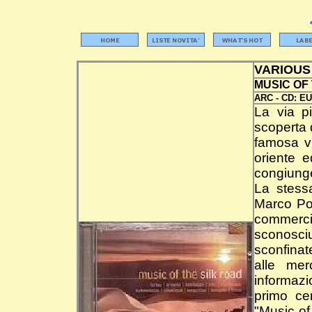
VARIOUS
MUSIC OF
ARC -
CD:
EU
La via p
scoperta 
famosa vi
oriente e
congiunge
La stess
Marco Pol
commercia
sconosciu
sconfinat
alle mer
informazi
primo cen
"Music of 