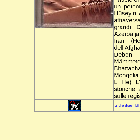
un perco
Hüseyin 
attraver
grandi 
Azerbaija
Iran (H
dell'Afg
Deben 
Mämmetdu
Bhattach
Mongolia 
Li He). L
storiche 
sulle regis
anche disponibili