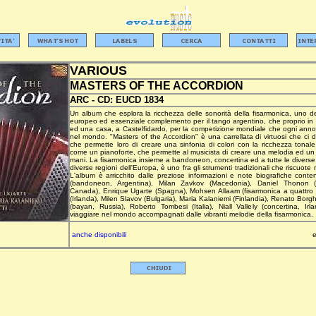
VARIOUS
MASTERS OF THE ACCORDION
ARC -
CD:
EUCD 1834
Un album che esplora la ricchezza delle sonorità della fisarmonica, uno deg
europeo ed essenziale complemento per il tango argentino, che proprio in Ital
ed una casa, a Castelfidardo, per la competizione mondiale che ogni anno se
nel mondo. "Masters of the Accordion" è una carrellata di virtuosi che ci de
che permette loro di creare una sinfonia di colori con la ricchezza tonale
come un pianoforte, che permette al musicista di creare una melodia ed
mani. La fisarmonica insieme a bandoneon, concertina ed a tutte le diverse 
diverse regioni dell'Europa, è uno fra gli strumenti tradizionali che riscuote
L'album è arricchito dalle preziose informazioni e note biografiche cont
(bandoneon, Argentina), Milan Zavkov (Macedonia), Daniel Thonon (f
Canada), Enrique Ugarte (Spagna), Mohsen Allaam (fisarmonica a quattro t
(Irlanda), Milen Slavov (Bulgaria), Maria Kalaniemi (Finlandia), Renato Borghe
(bayan, Russia), Roberto Tombesi (Italia), Niall Vallely (concertina, Ir
viaggiare nel mondo accompagnati dalle vibranti melodie della fisarmonica.
anche disponibili