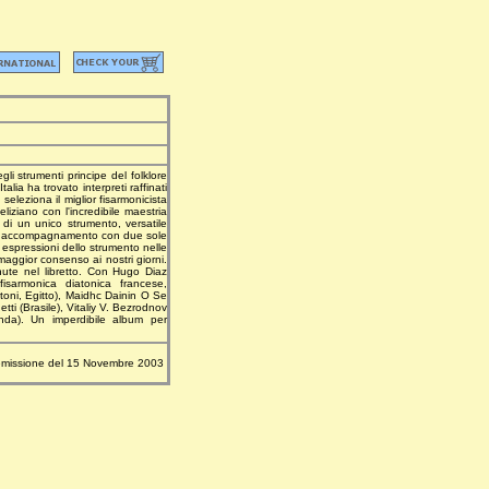
li strumenti principe del folklore
ia ha trovato interpreti raffinati
leziona il miglior fisarmonicista
liziano con l'incredibile maestria
 di un unico strumento, versatile
 un accompagnamento con due sole
espressioni dello strumento nelle
 maggior consenso ai nostri giorni.
enute nel libretto. Con Hugo Diaz
isarmonica diatonica francese,
oni, Egitto), Maidhc Dainin O Se
tti (Brasile), Vitaliy V. Bezrodnov
landa). Un imperdibile album per
emissione del 15 Novembre 2003