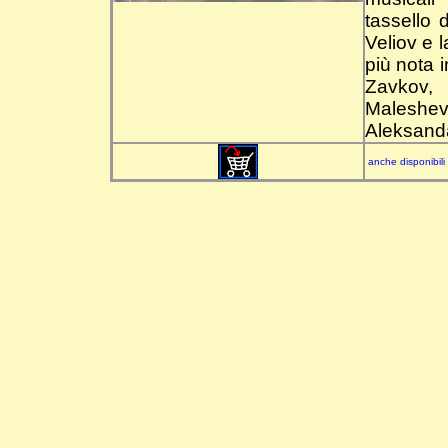
tassello
Veliov e 
più nota 
Zavkov, 
Maleshe
Aleksanda
anche disponibili