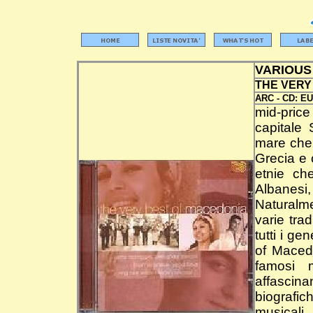
VARIOUS
THE VERY
ARC -
CD:
EU
mid-pric
capitale
mare che 
Grecia e c
etnie ch
Albanesi
Naturalme
varie tra
tutti i ge
of Macedo
famosi m
affascin
biografic
musicali