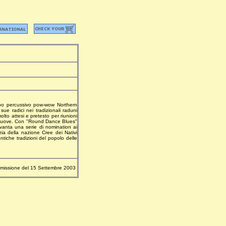
ppo percussivo pow-wow Northern
ue radici nei tradizionali raduni
olto attesi e pretesto per riunioni
 di nuove. Con "Round Dance Blues"
vanta una serie di nomination ai
zia della nazione Cree dei Nativi
ntiche tradizioni del popolo delle
missione del 15 Settembre 2003