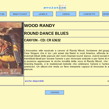
WOOD RANDY
ROUND DANCE BLUES
CANYON -
CD:
CR 63632
L'innovativo stile musicale e canoro di Randy Wood, fondatore del gru
Cree Singers che è tra i più amati dai Nativi in nord America, affonda le s
invernali tribali delle pianure del nord chiamati round dance, eventi sociali m
intertribali ideali per trovare l'amore o per rinnovare amicizie e per farne
si possono apprezzare le ricche tonalità della voce di Randy Wood, che 
Grammy Awards, e le tradizionali melodie che celebrano l'amore e l'amici
americani. Un album che rivela un fiero interprete capace di rinnovare le a
pianure.
anche disponibili
e