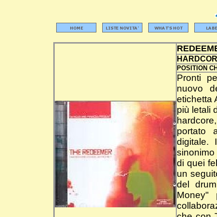
REDEEM
HARDCOR
POSITION C
Pronti p
nuovo de
etichetta
più letal
hardcore,
portato 
digitale
sinonimo 
di quei f
un seguito
del drum
Money" p
collabora
che con T