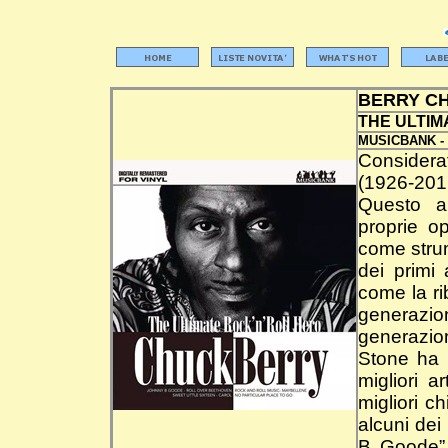
BERRY C
THE ULTIM
MUSICBANK -
Considerat
(1926-201
Questo ar
proprie op
come strum
dei primi 
come la rib
generazion
generazioni
Stone ha i
migliori a
migliori c
alcuni dei
B Goode”,