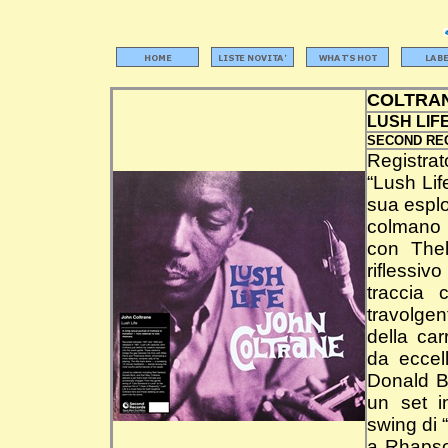
COLTRA
LUSH LIF
SECOND RE
Registra
“Lush Lif
sua esplo
colmano i
con Thel
riflessi
traccia 
travolgen
della car
da eccel
Donald By
un set i
swing di 
a Rhapsod