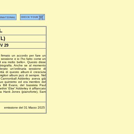
L
L)
V 29
firmato un accordo per fare un
a sessione e io l’ho fatto come un
ed era molto bello». Questo disse
obiografia. Anche se al momento
erato un’ordinaria sessione di
larità di questo album è cresciuta
igliori album jazz di sempre. Nel
, Cannonball Adderley aveva già
suo quintetto ed era membro del
ta Bill Evans, del bassista Paul
thin’ Else” Adderley è affiancato
 da Hank Jones (pianoforte), Sam
emissione del 31 Marzo 2025