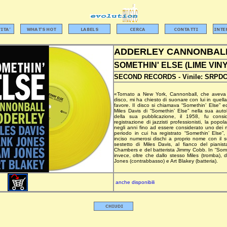
ADDERLEY CANNONBAL
SOMETHIN' ELSE (LIME VINY
SECOND RECORDS -
Vinile:
SRPDC
«Tornato a New York, Cannonball, che aveva 
disco, mi ha chiesto di suonare con lui in quell
favore. Il disco si chiamava “Somethin’ Else” 
Miles Davis di “Somethin’ Else” nella sua aut
della sua pubblicazione, il 1958, fu consid
registrazione di jazzisti professionisti, la popo
negli anni fino ad essere considerato uno dei m
periodo in cui ha registrato “Somethin’ Else”
inciso numerosi dischi a proprio nome con il 
sestetto di Miles Davis, al fianco del pianis
Chambers e del batterista Jimmy Cobb. In “Some
invece, oltre che dallo stesso Miles (tromba),
Jones (contrabbasso) e Art Blakey (batteria).
anche disponibili