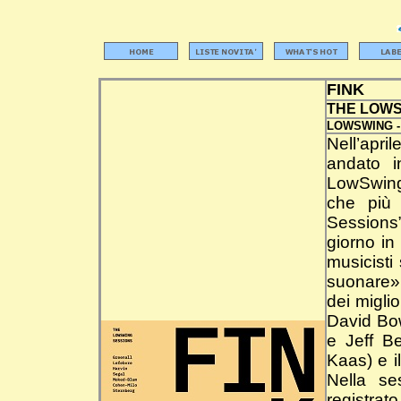
FINK
THE LOWS
LOWSWING 
Nell’apr
andato i
LowSwing 
che più 
Sessions”
giorno in
musicisti
suonare».
dei miglio
David Bow
e Jeff Be
Kaas) e i
Nella se
registrato