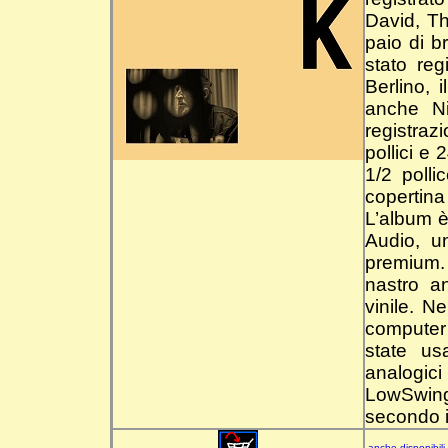
David, Th
paio di b
stato reg
Berlino, 
anche N
registraz
pollici e
1/2 polli
copertina
L’album è
Audio, u
premium. 
nastro a
vinile. N
computer 
state us
analogici 
LowSwing 
secondo i 
anche disponibili