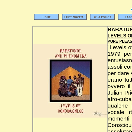
BABATU
LEVELS O
PURE PLEAS
"Levels o
1979 per
entusias
assoli co
per dare 
erano tutt
ovvero il
Julian Pr
afro-cub
qualche 
vocale r
momenti 
Conscious
assolutam