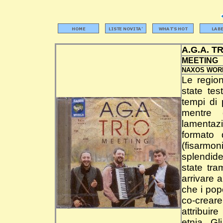
A.G.A. T
MEETING
NAXOS WOR
Le region
state tes
tempi di 
mentre 
lamentazi
formato 
(fisarmo
splendide
state tr
arrivare a
che i pop
co-crear
attribuir
etnia. G