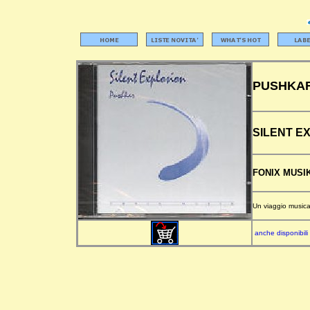
PUSHKA
SILENT E
FONIX MUSIK
Un viaggio musical
anche disponibili