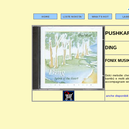
PUSHKA
DING
FONIX MUSIK
Dolci melodie che 
bambù e molti alt
accompagnare sed
anche disponibili