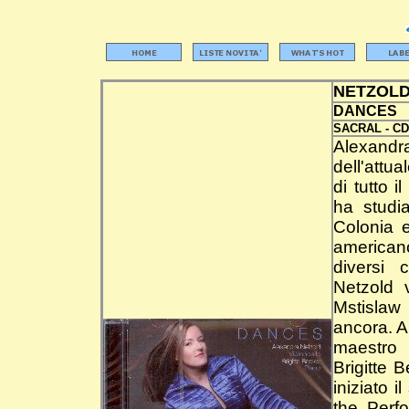
NETZOLD
DANCES
SACRAL -
CD
Alexandr
dell'attu
di tutto 
ha studi
Colonia e
american
diversi 
Netzold 
Mstislaw 
ancora. A
maestro 
Brigitte 
iniziato 
the Perf