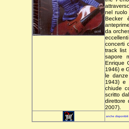
attravers
nel ruolo
Becker 
anteprim
da orches
eccellent
concerti
track lis
sapore m
Enrique 
1946) e G
le danze
1943) e 
chiude c
scritto d
direttore
2007).
anche disponibili