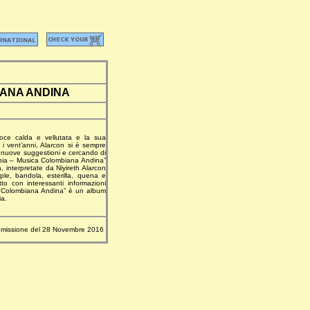
IANA ANDINA
oce calda e vellutata e la sua
 i vent’anni, Alarcon si è sempre
n nuove suggestioni e cercando di
ombia – Musica Colombiana Andina”
 interpretate da Niyireth Alarcon
ple, bandola, esterilla, quena e
o con interessanti informazioni
ca Colombiana Andina” è un album
ia.
emissione del 28 Novembre 2016