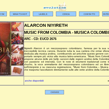
ALARCON NIYIRETH
MUSIC FROM COLOMBIA - MUSICA COLOMB
ARC -
CD:
EUCD 2676
Niyireth Alarcon è un mezzosoprano colombiano, famosa per la sua v
ineccepibile tecnica canora. Durante tutta la sua carriera che ormai sfiora
dedicata alla musica andina, contribuendo ad arricchire questo genere co
portarlo sempre più vicino alla musica latino-americana. “Music from Col
propone alcune delle più belle canzoni dalle regioni andine della Colombia,
con passione ed intensità. Con le note di strumenti tradizionali come ti
chucho, la voce ammaliante del mezzosoprano colombiano ed un librett
sull’interprete e su ciascuna registrazione, “Music from Colombia – Musi
che trasporta l’ascoltatore direttamente sulle alte vette andine della Colomb
anche disponibili