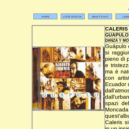
CALERIS
GUAPULO
DANZA Y MO
Guápulo è
si raggiu
pieno di p
e tristez
ma è nat
con artis
Ecuador d
dall'atmo
dall'urba
spazi de
Moncada
quest'albu
Caleris s
in un insi