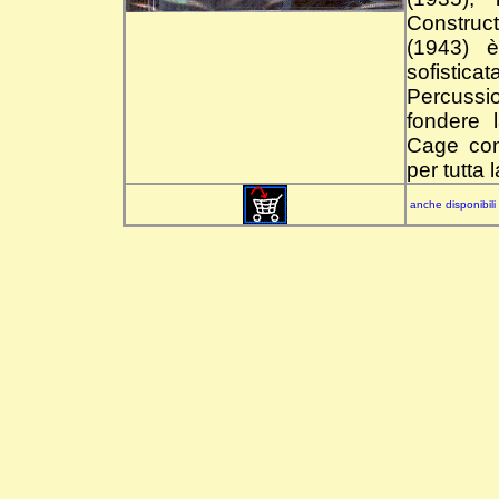
Construct
(1943) 
sofistic
Percussi
fondere 
Cage con
per tutta 
anche disponibili