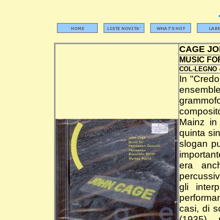
CAGE J
MUSIC FO
COL-LEGNO 
In "Credo
ensemble
grammof
composito
Mainz in
quinta si
slogan pu
important
era anch
percussiv
gli inter
performa
casi, di 
(1935),