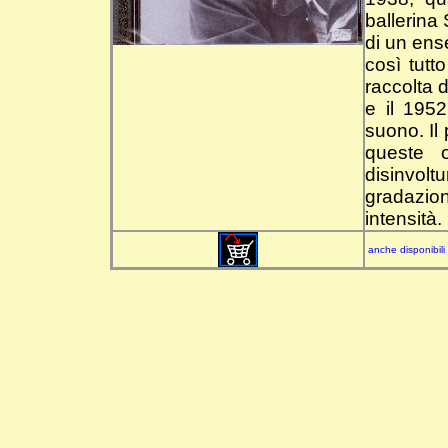
ballerina 
di un ens
così tutt
raccolta d
e il 195
suono. Il
queste 
disinvol
gradazion
intensità.
anche disponibili