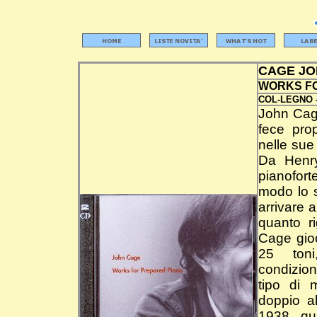
CAGE J
WORKS F
COL-LEGNO 
John Cage
fece prop
nelle sue
Da Henry
pianofort
modo lo s
arrivare 
quanto r
Cage gio
25 toni
condizio
tipo di 
doppio a
1938, qu