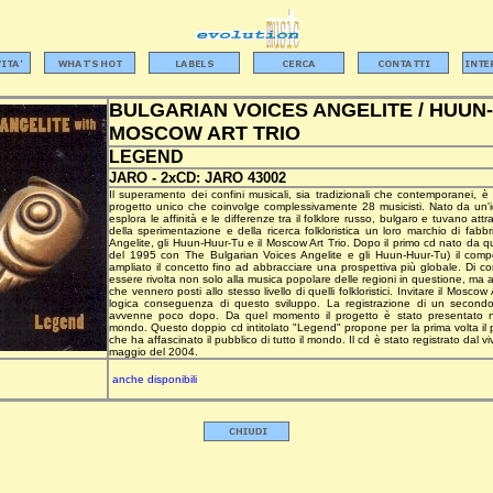
BULGARIAN VOICES ANGELITE / HUUN-
MOSCOW ART TRIO
LEGEND
JARO -
2xCD:
JARO 43002
Il superamento dei confini musicali, sia tradizionali che contemporanei, 
progetto unico che coinvolge complessivamente 28 musicisti. Nato da un'ide
esplora le affinità e le differenze tra il folklore russo, bulgaro e tuvano at
della sperimentazione e della ricerca folkloristica un loro marchio di fabb
Angelite, gli Huun-Huur-Tu e il Moscow Art Trio. Dopo il primo cd nato da q
del 1995 con The Bulgarian Voices Angelite e gli Huun-Huur-Tu) il compo
ampliato il concetto fino ad abbracciare una prospettiva più globale. Di co
essere rivolta non solo alla musica popolare delle regioni in questione, m
che vennero posti allo stesso livello di quelli folkloristici. Invitare il Moscow 
logica conseguenza di questo sviluppo. La registrazione di un second
avvenne poco dopo. Da quel momento il progetto è stato presentato nel
mondo. Questo doppio cd intitolato "Legend" propone per la prima volta il
che ha affascinato il pubblico di tutto il mondo. Il cd è stato registrato dal 
maggio del 2004.
anche disponibili