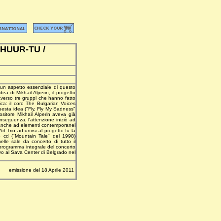
HUUR-TU /
è un aspetto essenziale di questo
a di Mikhail Alperin, il progetto
traverso tre gruppi che hanno fatto
rica: il coro The Bulgarian Voices
uesta idea ("Fly, Fly My Sadness"
sitore Mikhail Alperin aveva già
nseguenza, l'attenzione iniziò ad
a anche ad elementi contemporanei
Art Trio ad unirsi al progetto fu la
o cd ("Mountain Tale" del 1998)
le sale da concerto di tutto il
 programma integrale del concerto
vivo al Sava Center di Belgrado nel
emissione del 18 Aprile 2011