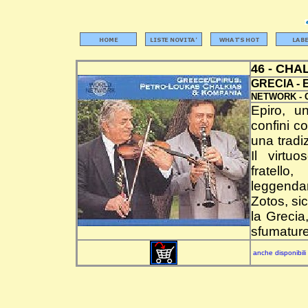
46 - CH
GRECIA - 
NETWORK -
Epiro, u
confini c
una tradi
Il virtu
fratello
leggenda
Zotos, sic
la Grecia
sfumature
anche disponibili