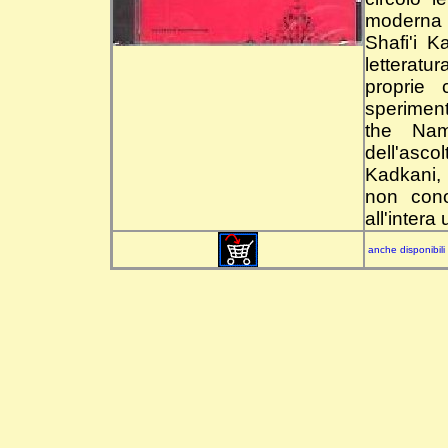
moderna 
Shafi'i K
letterat
proprie 
speriment
the Nam
dell'ascol
Kadkani, 
non cono
all'intera
anche disponibili