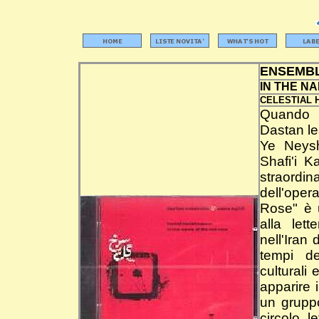
ENSEMB
IN THE N
CELESTIAL 
Quando 
Dastan le
Ye Neys
Shafi'i K
straordin
dell'oper
Rose" è u
alla let
nell'Iran
tempi de
culturali 
apparire 
un grupp
circolo l