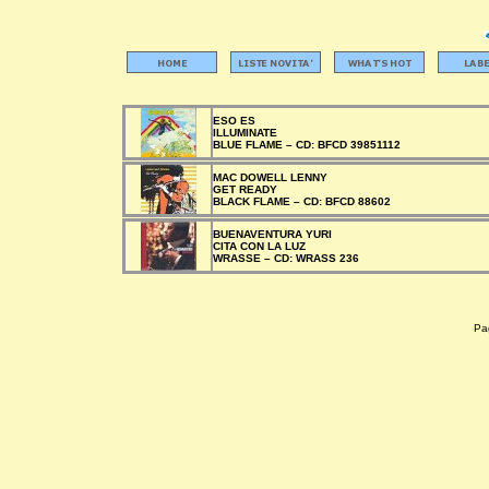
ESO ES
ILLUMINATE
BLUE FLAME –
CD:
BFCD 39851112
MAC DOWELL LENNY
GET READY
BLACK FLAME –
CD:
BFCD 88602
BUENAVENTURA YURI
CITA CON LA LUZ
WRASSE –
CD:
WRASS 236
Pag