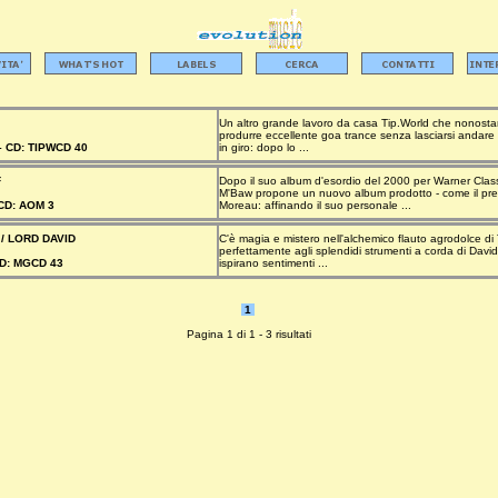
Un altro grande lavoro da casa Tip.World che nonosta
produrre eccellente goa trance senza lasciarsi andare a
–
CD:
TIPWCD 40
in giro: dopo lo ...
F
Dopo il suo album d'esordio del 2000 per Warner Clas
M'Baw propone un nuovo album prodotto - come il pre
CD:
AOM 3
Moreau: affinando il suo personale ...
/ LORD DAVID
C'è magia e mistero nell'alchemico flauto agrodolce d
perfettamente agli splendidi strumenti a corda di David 
D:
MGCD 43
ispirano sentimenti ...
1
Pagina 1 di 1 - 3 risultati