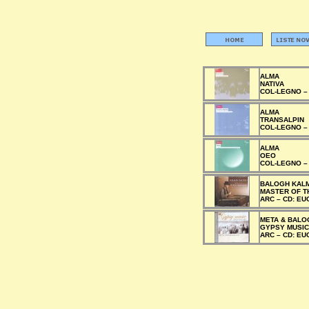
ALMA
NATIVA
COL-LEGNO 
ALMA
TRANSALPIN
COL-LEGNO 
ALMA
OEO
COL-LEGNO 
BALOGH KAL
MASTER OF T
ARC –
CD:
EU
META & BALO
GYPSY MUSI
ARC –
CD:
EUC