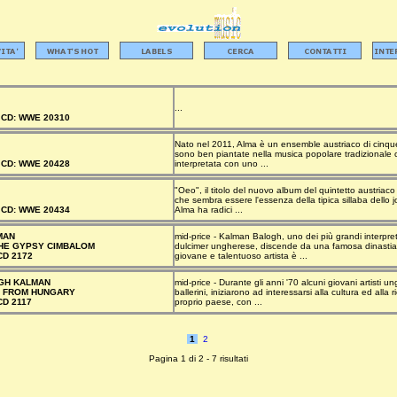
...
–
CD:
WWE 20310
Nato nel 2011, Alma è un ensemble austriaco di cinque mu
sono ben piantate nella musica popolare tradizionale c
–
CD:
WWE 20428
interpretata con uno ...
"Oeo", il titolo del nuovo album del quintetto austria
che sembra essere l'essenza della tipica sillaba dello j
–
CD:
WWE 20434
Alma ha radici ...
MAN
mid-price - Kalman Balogh, uno dei più grandi interpret
HE GYPSY CIMBALOM
dulcimer ungherese, discende da una famosa dinastia 
CD 2172
giovane e talentuoso artista è ...
GH KALMAN
mid-price - Durante gli anni '70 alcuni giovani artisti un
C FROM HUNGARY
ballerini, iniziarono ad interessarsi alla cultura ed alla
D 2117
proprio paese, con ...
1
2
Pagina 1 di 2 - 7 risultati