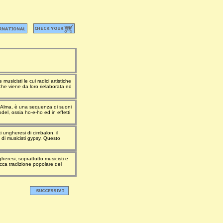
sicisti le cui radici artistiche
he viene da loro rielaborata ed
co Alma, è una sequenza di suoni
odel, ossia ho-e-ho ed in effetti
i ungheresi di cimbalon, il
di musicisti gypsy. Questo
gheresi, soprattutto musicisti e
 ricca tradizione popolare del