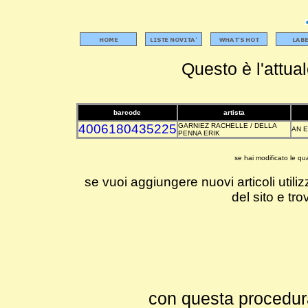
Questo è l'attual
barcode
artista
4006180435225
GARNIEZ RACHELLE / DELLA
AN E
PENNA ERIK
se hai modificato le qu
se vuoi aggiungere nuovi articoli utilizz
del sito e tro
con questa procedura