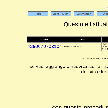
Questo è l'attual
barcode
artista
DVD 
4250079703104
SINATRA NANCY
JOUR
CUL
se hai modificato le qu
se vuoi aggiungere nuovi articoli utilizz
del sito e tro
con questa procedura