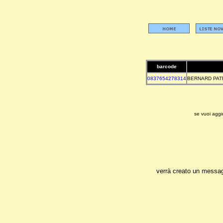
barcode
0837654278314
BERNARD PAT
se vuoi aggiu
verrà creato un messaggi