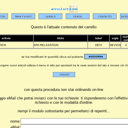
Questo è l'attuale contenuto del carrello:
num
artista
titolo
label
sigla
cat
RICK
SPA RELAXATION
DEVI
DEVICD
4
se hai modificato le quantità clicca sul pulsante
ngere nuovi articoli utilizza il menu in alto per spostarti tra le varie sezioni del sito e trovare ciò ch
con questa procedura non stai ordinando on-line.
o eMail che potrai inviarci con le tue richieste: ti risponderemo con l'effettiv
richiesto e con le modalità d'ordine.
riempi il modulo sottostante per permetterci di reperirti...
nome:
eMail: