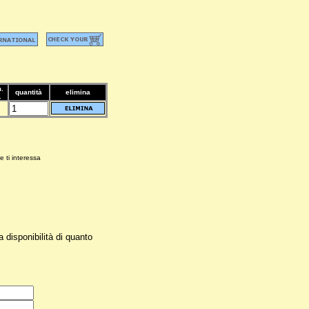
.
quantità
elimina
.
e ti interessa
a disponibilità di quanto